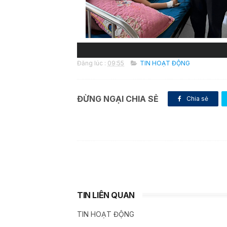
Đăng lúc :
09:55
TIN HOẠT ĐỘNG
ĐỪNG NGẠI CHIA SẺ
Chia sẻ
TIN LIÊN QUAN
TIN HOẠT ĐỘNG