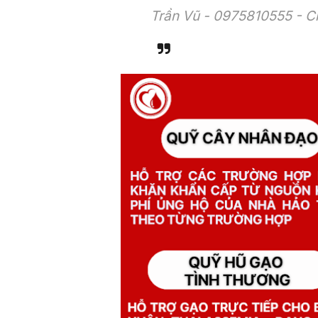
Trần Vũ - 0975810555 - C