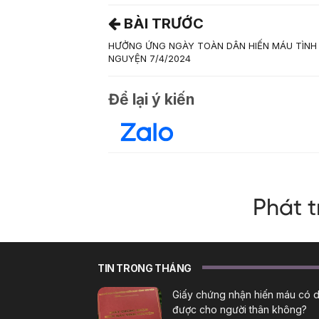
BÀI TRƯỚC
HƯỞNG ỨNG NGÀY TOÀN DÂN HIẾN MÁU TÌNH
NGUYỆN 7/4/2024
Để lại ý kiến
TIN TRONG THÁNG
Giấy chứng nhận hiến máu có 
được cho người thân không?