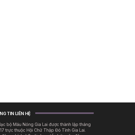
G TIN LIÊN HỆ
lạc bộ Máu Nóng Gia Lai được thành lập tháng
17 trực thuộc Hội Chữ Thập Đỏ Tỉnh Gia Lai.