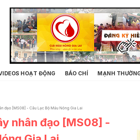
VIDEOS HOẠT ĐỘNG
BÁO CHÍ
MẠNH THƯỜN
n đạo [MS08] - Câu Lạc Bộ Máu Nóng Gia Lai
ây nhân đạo [MS08] -
óng Gia Lai