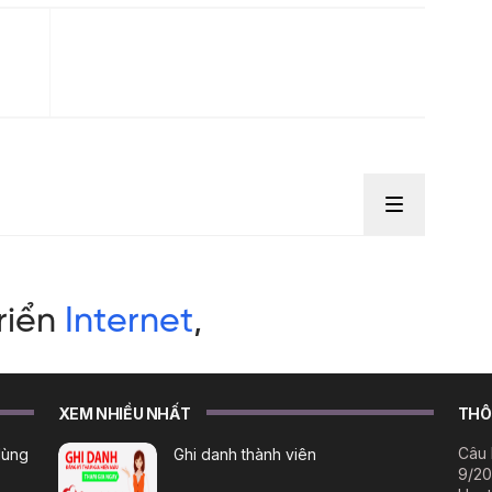
XEM NHIỀU NHẤT
THÔN
Câu 
dùng
Ghi danh thành viên
9/20