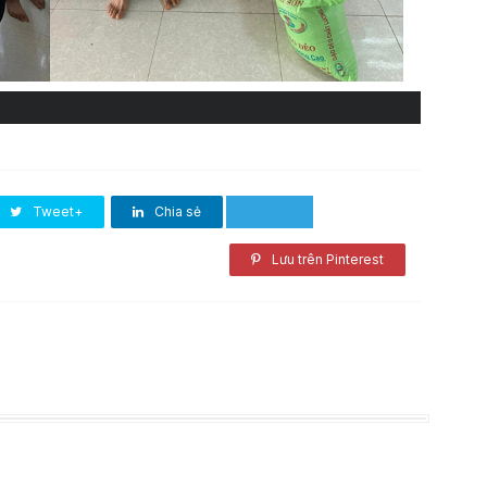
Tweet+
Chia sẻ
Lưu trên Pinterest