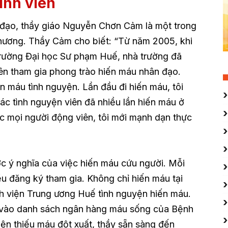
inh viên
 đạo, thầy giáo Nguyễn Chơn Cảm là một trong
phương. Thầy Cảm cho biết: “Từ năm 2005, khi
 Trường Đại học Sư phạm Huế, nhà trường đã
iên tham gia phong trào hiến máu nhân đạo.
n máu tình nguyện. Lần đầu đi hiến máu, tôi
các tình nguyện viên đã nhiều lần hiến máu ở
ợc mọi người động viên, tôi mới mạnh dạn thực
c ý nghĩa của việc hiến máu cứu người. Mỗi
ều đăng ký tham gia. Không chỉ hiến máu tại
nh viện Trung ương Huế tình nguyện hiến máu.
ý vào danh sách ngân hàng máu sống của Bệnh
ện thiếu máu đột xuất, thầy sẵn sàng đến