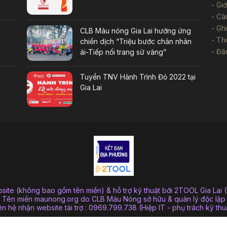
Giớ
Câ
Gh
CLB Máu nóng Gia Lai hưởng ứng
Thô
chiến dịch “Triệu bước chân nhân
Đă
ái-Tiếp nối trang sử vàng”
Tuyển TNV Hành Trình Đỏ 2022 tại
Gia Lai
bsite (không bao gồm tên miền) & hỗ trợ kỹ thuật bởi 2TOOL Gia Lai 
Tên miền maunong.org do CLB Máu Nóng sở hữu & quàn lý độc lập
ên hệ nhận website tài trợ : 0969.799.738 (Hiệp IT - phụ trách kỹ thu