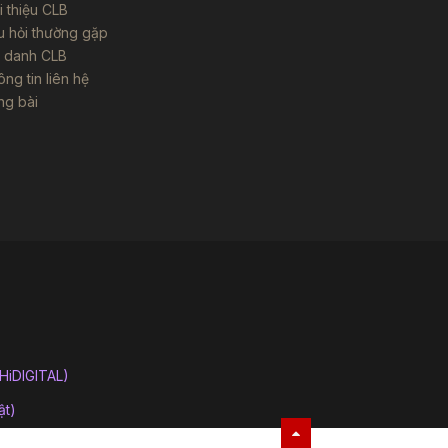
i thiệu CLB
u hỏi thường gặp
i danh CLB
ng tin liên hệ
ng bài
(HiDIGITAL)
ật)