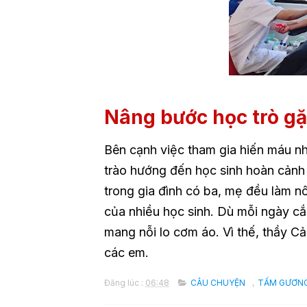
Nâng bước học trò g
Bên cạnh việc tham gia hiến máu n
trào hướng đến học sinh hoàn cảnh
trong gia đình có ba, mẹ đều làm n
của nhiều học sinh. Dù mỗi ngày c
mang nỗi lo cơm áo. Vì thế, thầy Cả
các em.
Đăng lúc :
06:48
CÂU CHUYỆN
,
TẤM GƯƠNG