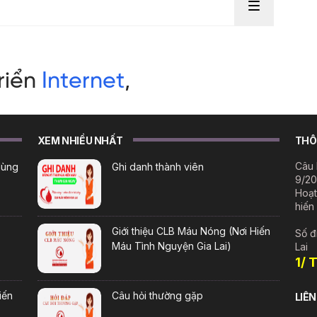
XEM NHIỀU NHẤT
THÔN
Câu 
dùng
Ghi danh thành viên
9/20
Hoạt
hiến
Giới thiệu CLB Máu Nóng (Nơi Hiến
Số đ
Máu Tình Nguyện Gia Lai)
Lai
1/ 
iến
Câu hỏi thường gặp
LIÊN