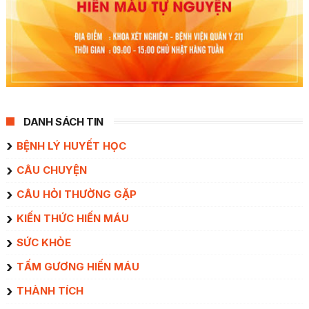
DANH SÁCH TIN
BỆNH LÝ HUYẾT HỌC
CÂU CHUYỆN
CÂU HỎI THƯỜNG GẶP
KIẾN THỨC HIẾN MÁU
SỨC KHỎE
TẤM GƯƠNG HIẾN MÁU
THÀNH TÍCH