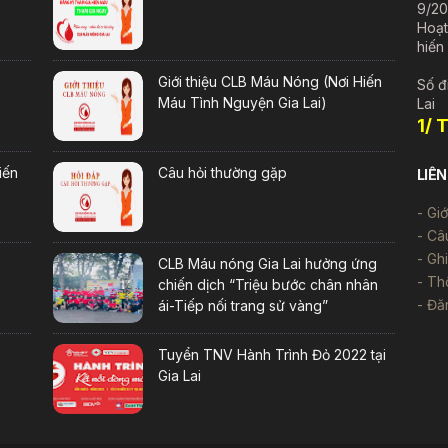
9/20
Hoạt
hiến
Giới thiệu CLB Máu Nóng (Nơi Hiến
Số đ
Máu Tình Nguyện Gia Lai)
Lai
1/ 
iến
Câu hỏi thường gặp
LIÊN
Giớ
Câ
Gh
CLB Máu nóng Gia Lai hưởng ứng
Thô
chiến dịch “Triệu bước chân nhân
Đă
ái-Tiếp nối trang sử vàng”
Tuyển TNV Hành Trình Đỏ 2022 tại
Gia Lai