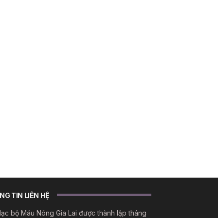
G TIN LIÊN HỆ
lạc bộ Máu Nóng Gia Lai được thành lập tháng