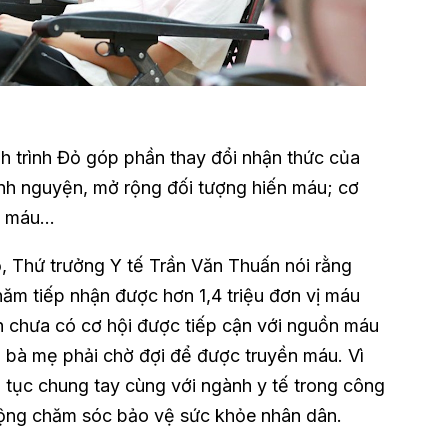
 trình Đỏ góp phần thay đổi nhận thức của
ình nguyện, mở rộng đối tượng hiến máu; cơ
 máu...
ỏ, Thứ trưởng Y tế Trần Văn Thuấn nói rằng
năm tiếp nhận được hơn 1,4 triệu đơn vị máu
h chưa có cơ hội được tiếp cận với nguồn máu
i, bà mẹ phải chờ đợi để được truyền máu. Vì
p tục chung tay cùng với ngành y tế trong công
động chăm sóc bảo vệ sức khỏe nhân dân.