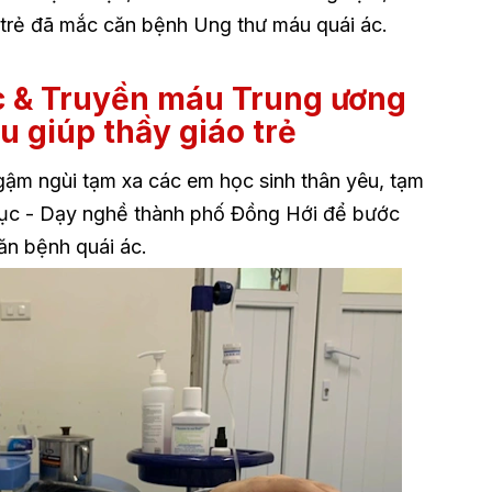
o trẻ đã mắc căn bệnh Ung thư máu quái ác.
c & Truyền máu Trung ương
u giúp thầy giáo trẻ
gậm ngùi tạm xa các em học sinh thân yêu, tạm
dục - Dạy nghề thành phố Đồng Hới để bước
ăn bệnh quái ác.