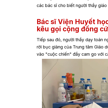
các bác sĩ cho biết người thầy giá
Bác sĩ Viện Huyết họ
kêu gọi cộng đồng cứ
Tiếp sau đó, người thầy dạy toán n
rời bục giảng của Trung tâm Giáo 
vào "cuộc chiến" đầy cam go với c