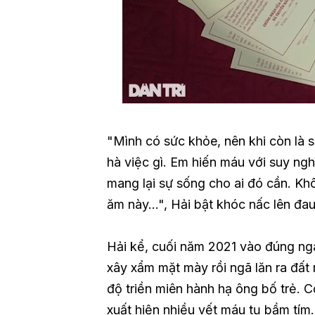
"Mình có sức khỏe, nên khi còn là 
hà việc gì. Em hiến máu với suy ng
mang lại sự sống cho ai đó cần. Kh
ăm này…", Hải bật khóc nấc lên đau
Hải kể, cuối năm 2021 vào đúng ngà
xây xẩm mặt mày rồi ngã lăn ra đất 
độ triền miên hành hạ ông bố trẻ. 
xuất hiện nhiều vết máu tụ bầm tím