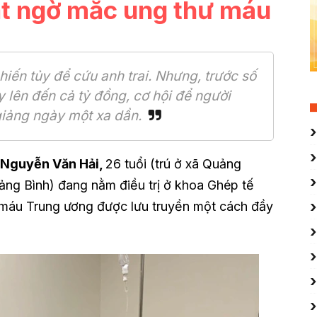
t ngờ mắc ung thư máu
iến tủy để cứu anh trai. Nhưng, trước số
y lên đến cả tỷ đồng, cơ hội để người
 giảng ngày một xa dần.
 Nguyễn Văn Hải,
26 tuổi (trú ở xã Quảng
ảng Bình) đang nằm điều trị ở khoa Ghép tế
 máu Trung ương được lưu truyền một cách đầy