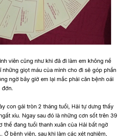
sinh viên cũng như khi đã đi làm em không nề
hĩ những giọt máu của mình cho đi sẽ góp phần
ông ngờ bây giờ em lại mắc phải căn bệnh oái
 đớn.
y con gái tròn 2 tháng tuổi, Hải tự dưng thấy
ngất xỉu. Ngay sau đó là những cơn sốt trên 39
Cơ thể đang tuổi thanh xuân của Hải bất ngờ
… Ở bệnh viện, sau khi làm các xét nghiệm,