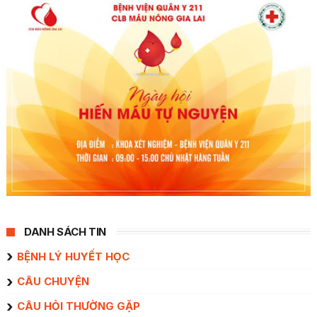
DANH SÁCH TIN
BỆNH LÝ HUYẾT HỌC
CÂU CHUYỆN
CÂU HỎI THƯỜNG GẶP