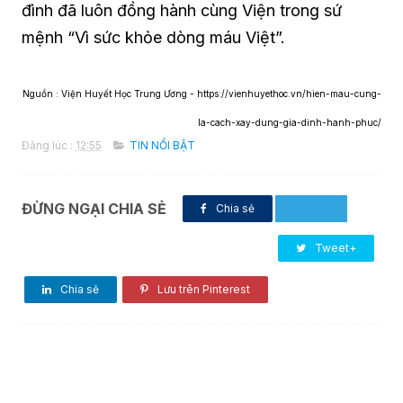
đình đã luôn đồng hành cùng Viện trong sứ
mệnh “Vì sức khỏe dòng máu Việt”.
Nguồn : Viện Huyết Học Trung Ương - https://vienhuyethoc.vn/hien-mau-cung-
la-cach-xay-dung-gia-dinh-hanh-phuc/
Đăng lúc :
12:55
TIN NỔI BẬT
ĐỪNG NGẠI CHIA SẺ
Chia sẻ
Tweet+
Chia sẻ
Lưu trên Pinterest