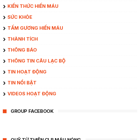
KIẾN THỨC HIẾN MÁU
SỨC KHỎE
TẤM GƯƠNG HIẾN MÁU
THÀNH TÍCH
THÔNG BÁO
THÔNG TIN CÂU LẠC BỘ
TIN HOẠT ĐỘNG
TIN NỔI BẬT
VIDEOS HOẠT ĐỘNG
GROUP FACEBOOK
QUỸ TỪ THIỆN CLB MÁU NÓNG