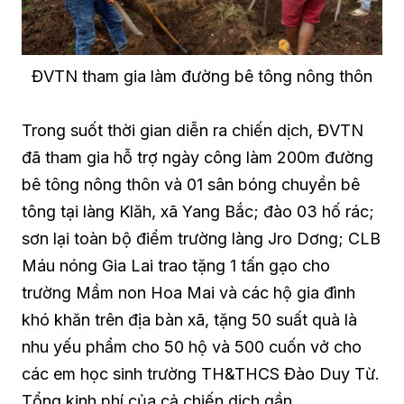
ĐVTN tham gia làm đường bê tông nông thôn
Trong suốt thời gian diễn ra chiến dịch, ĐVTN
đã tham gia hỗ trợ ngày công làm 200m đường
bê tông nông thôn và 01 sân bóng chuyền bê
tông tại làng Klăh, xã Yang Bắc; đào 03 hố rác;
sơn lại toàn bộ điểm trường làng Jro Dơng; CLB
Máu nóng Gia Lai trao tặng 1 tấn gạo cho
trường Mầm non Hoa Mai và các hộ gia đình
khó khăn trên địa bàn xã, tặng 50 suất quà là
nhu yếu phẩm cho 50 hộ và 500 cuốn vở cho
các em học sinh trường TH&THCS Đào Duy Từ.
Tổng kinh phí của cả chiến dịch gần