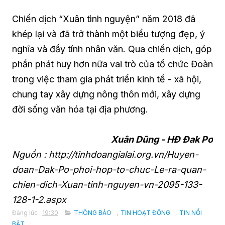
Chiến dịch “Xuân tình nguyện” năm 2018 đã
khép lại và đã trở thành một biểu tượng đẹp, ý
nghĩa và đầy tính nhân văn. Qua chiến dịch, góp
phần phát huy hơn nữa vai trò của tổ chức Đoàn
trong việc tham gia phát triển kinh tế - xã hội,
chung tay xây dựng nông thôn mới, xây dựng
đời sống văn hóa tại địa phương.
Xuân Dũng - HĐ Đak Pơ
Nguồn : http://tinhdoangialai.org.vn/Huyen-
doan-Dak-Po-phoi-hop-to-chuc-Le-ra-quan-
chien-dich-Xuan-tinh-nguyen-vn-2095-133-
128-1-2.aspx
Đăng lúc :
19:30
THÔNG BÁO
,
TIN HOẠT ĐỘNG
,
TIN NỔI
BẬT