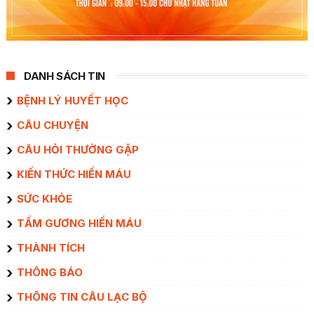
DANH SÁCH TIN
BỆNH LÝ HUYẾT HỌC
CÂU CHUYỆN
CÂU HỎI THƯỜNG GẶP
KIẾN THỨC HIẾN MÁU
SỨC KHỎE
TẤM GƯƠNG HIẾN MÁU
THÀNH TÍCH
THÔNG BÁO
THÔNG TIN CÂU LẠC BỘ