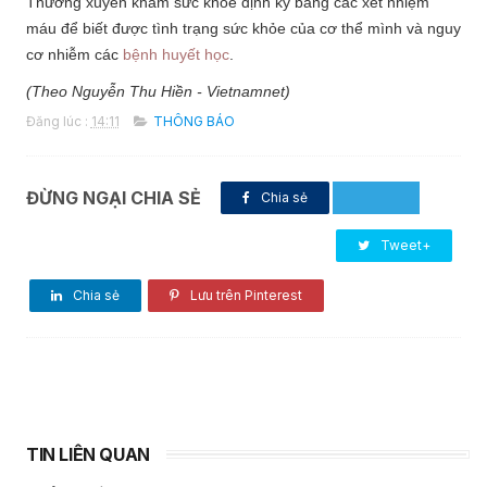
Thường xuyên khám sức khỏe định kỳ bằng các xét nhiệm
máu để biết được tình trạng sức khỏe của cơ thể mình và nguy
cơ nhiễm các
bệnh huyết học
.
(Theo Nguyễn Thu Hiền - Vietnamnet)
Đăng lúc :
14:11
THÔNG BÁO
ĐỪNG NGẠI CHIA SẺ
Chia sẻ
Tweet+
Chia sẻ
Lưu trên Pinterest
TIN LIÊN QUAN