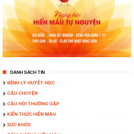
DANH SÁCH TIN
BỆNH LÝ HUYẾT HỌC
CÂU CHUYỆN
CÂU HỎI THƯỜNG GẶP
KIẾN THỨC HIẾN MÁU
SỨC KHỎE