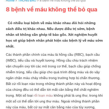
Home
>
THÔNG BÁO
>
8 bệnh về máu không thể bỏ qua
8 bệnh về máu không thể bỏ qua
Có nhiều loại bệnh về máu khác nhau đòi hỏi những
cách điều trị khác nhau. Nếu được điều trị sớm, bệnh
nhân sẽ không cần ghép tế bào gốc. Xét nghiệm huyết
học sẽ giúp bệnh nhân phát hiện các bệnh lý về máu sớm
nhất.
Các thành phần chính của máu là hồng cầu (RBC), bạch cầu
(WBC), tiểu cầu và huyết tương. Hồng cầu chịu trách nhiệm
vận chuyển oxy tới các mô trong cơ thể, bạch cầu giúp chống
nhiễm trùng, tiểu cầu giúp cho quá trình đông máu và do vậy
ngăn chặn máu chảy nhiều trong trường hợp bị chấn thương.
Bất cứ rối loạn nào trong những thành phần này và hoạt động
của chúng đều có thể dẫn tới mất cân bằng thể chất nghiêm
trọng. Một số loại
rối loạn máu
không phải là ung thư, trong khi
một số có thể dẫn tới ung thư máu. Ngoài những thành phần
này của máu, bất cứ sự mất cân bằng nào của tủy xương,